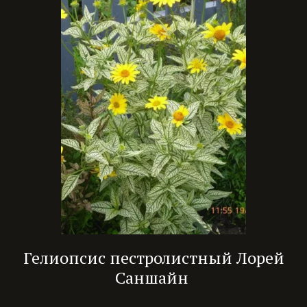
Гелиопсис пестролистный Лорей
Саншайн