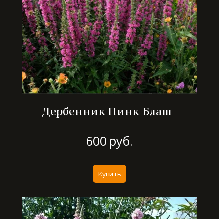
Дербенник Пинк Блаш
600
руб.
Купить